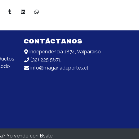
CONTÁCTANOS
Independencia 1874, Valparaíso
ductos
(32) 225 5671
 todo
info@maganadeportes.cl
da? Yo vendo con
Bsale