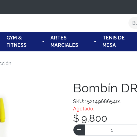
GYM &
ARTES
TENIS DE
FITNESS
MARCIALES
MESA
cción
Bombín DR
SKU: 1521496865401
Agotado.
$ 9.800