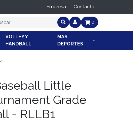
Empresa
Contacto
0
VOLLEY Y
MAS
HANDBALL
DEPORTES
gs
aseball Little
urnament Grade
ll - RLLB1