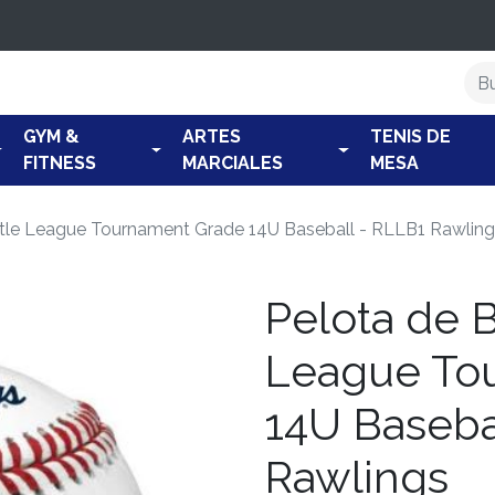
GYM &
ARTES
TENIS DE
FITNESS
MARCIALES
MESA
ittle League Tournament Grade 14U Baseball - RLLB1 Rawlin
Pelota de B
League To
14U Baseba
Rawlings