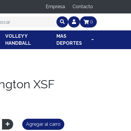
Empresa
Contacto
0
VOLLEY Y
MAS
HANDBALL
DEPORTES
ngton XSF
Agregar al carro