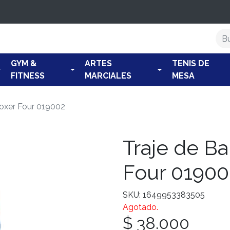
GYM &
ARTES
TENIS DE
FITNESS
MARCIALES
MESA
Boxer Four 019002
Traje de B
Four 01900
SKU: 1649953383505
Agotado.
$ 38.000